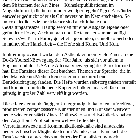
dem Phänomen der Art Zines – Künstlerpublikationen im
Magazinformat, die in mehr oder weniger regelmäßigen Abständen
entweder gedruckt oder als Onlineversion im Netz erscheinen. So
unterschiedlich wie ihre Macher sind auch Inhalte und
Gestaltungsansätze. Häufig werden für eine Ausgabe eigene oder
gefundene Fotos, Zeichnungen und Texte neu zusammengefügt.
Schwarz/weiß – in Farbe, geheftet – gebunden, schnell kopiert oder
in mühevoller Handarbeit – die Hefte sind Kunst. Und Kult.
In ihrer improvisiert wirkenden Ästhetik erinnern viele Zines an die
Do-It-Yourself-Bewegung der 70er Jahre, als sich vor allem in
England und den USA die Alternativbewegung des Punk formiert
hat: Die Fanzines dieser Zeit brachten Themen zur Sprache, die in
den Mainstream-Medien keine oder nur unzureichend
Berücksichtigung fanden. Die Hefte wurden selbstorganisiert verteilt
und konnten durch die neue Kopiertechnik erstmals einfach und
günstig in großer Zahl vervielfältigt werden.
Diese Idee der unabhängigen Untergrundpublikationen aufgreifend,
produzieren zeitgenössische Künstlerinnen und Künstler weltweit
heute wieder verstärkt Zines. Online-Shops und E-Galleries haben
den Zugriff auf Publikationen weltweit erleichtert,
Verbreitungswege und Kommunikationskanäle sind angesichts
neuer technischer Möglichkeiten im Wandel, doch kann sich die
Druckversion angesichts zunehmender Digitalisierung noch