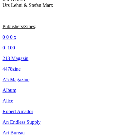
Urs Lehni & Stefan Marx
Publishers/Zines
:
0 0 0 x
0_100
213 Magazin
4478zine
A5 Magazine
Album
Alice
Robert Amador
An Endless Supply
Art Bureau