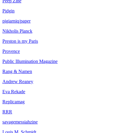
Peep Zine
Pidgin
pigiarniq/paper
Nikholis Planck
Preston is my Paris
Provence
Public Illumination Magazine
Rang & Namen
Andrew Reaney
Eva Rekade
Replicamag
RRR
savagemessiahzine
Louis M. Schmidt