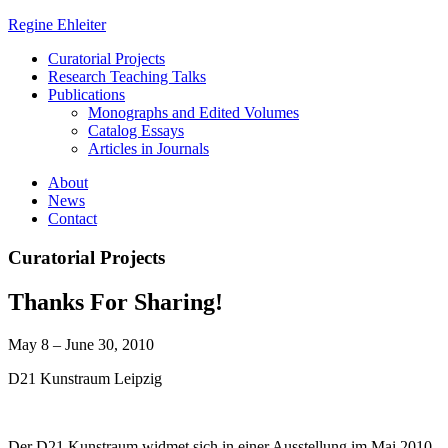
Regine Ehleiter
Curatorial Projects
Research Teaching Talks
Publications
Monographs and Edited Volumes
Catalog Essays
Articles in Journals
About
News
Contact
Curatorial Projects
Thanks For Sharing!
May 8 – June 30, 2010
D21 Kunstraum Leipzig
Der D21 Kunstraum widmet sich in einer Ausstellung im Mai 2010